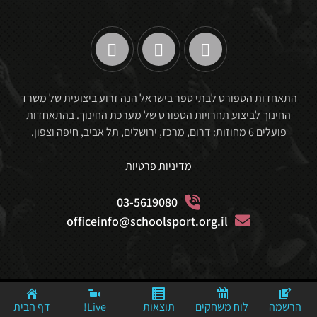
התאחדות הספורט לבתי ספר בישראל הנה זרוע ביצועית של משרד
החינוך לביצוע תחרויות הספורט של מערכת החינוך. בהתאחדות
פועלים 6 מחוזות: דרום, מרכז, ירושלים, תל אביב, חיפה וצפון.
מדיניות פרטיות
03-5619080
officeinfo@schoolsport.org.il
Website By: Mediaconcept© Powerd By: © MediaStudio
הרשמה
לוח משחקים
תוצאות
Live!
דף הבית