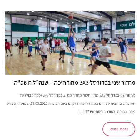
מחזור שני בכדורסל 3X3 מחוז חיפה – שנה”ל תשפ”ה
מחזור שני בכדורסל 3X3 מחוז חיפה מחזור מס’ 2 בכדורסל 3×3 (סטריטבול) של
המועדונים הבית ספריים במחוז חיפה התקיים ביום רביעי ה 19.03.2025, במועדון ספורט
מכבי בחיפה. בטורניר השתתפו 17 […]
Read More