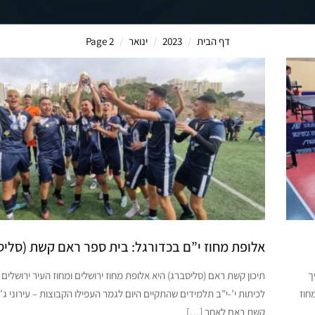
דף הבית
2023
ינואר
Page 2
אלופת מחוז י”ם בכדורגל: בית ספר ראם קשת (סליס
ך
תיכון קשת ראם (סליסברג) היא אלופת מחוז ירושלים ומחוז העיר ירושלים
ל מחוז
לכיתות י’-י”ב תלמידים שהתקיים היום לגמר העפילו הקבוצות – עירוני ג’ מ
קשת ראם לאחר […]