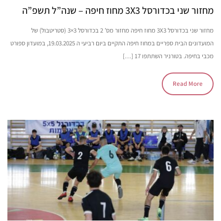
מחזור שני בכדורסל 3X3 מחוז חיפה – שנה”ל תשפ”ה
מחזור שני בכדורסל 3X3 מחוז חיפה מחזור מס’ 2 בכדורסל 3×3 (סטריטבול) של
המועדונים הבית ספריים במחוז חיפה התקיים ביום רביעי ה 19.03.2025, במועדון ספורט
מכבי בחיפה. בטורניר השתתפו 17 […]
Read More