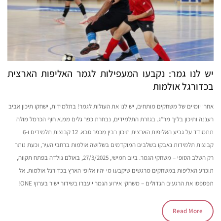
יש לנו גמר: נקבעו המעפילות לגמר האליפות הארצית
בכדורגל אולמות
אחרי יומיים של משחקים מותחים, יש לנו את העולות לגמר! בתלמידות, ישחקו תיכון אביב
רעננה ותיכון בליך מר”ג. בגזרת התלמידים, נבחרת כפר גלים ממ.א חוף הכרמל מולה
תתמודד על גביע האליפות הארצית תיכון רבין מכפר סבא. 12 קבוצות תלמידים ו-6
קבוצות תלמידות נאבקו בשלבים המוקדמים בשלושה אולמות ברחבי העיר, וכעת נותר
רק השלב הסופי – משחקי הגמר. ביום חמישי, 27/3/2025, באולם גולדה בפתח תקווה,
תוכרע האליפות במשחקים מרגשים שיקבעו מי יהיו אלופי הארץ בכדורגל אולמות. אל
תפספסו את הרגעים הגדולים – משחקי אירוע הגמר יועברו בשידור ישיר בערוץ ONE!
Read More