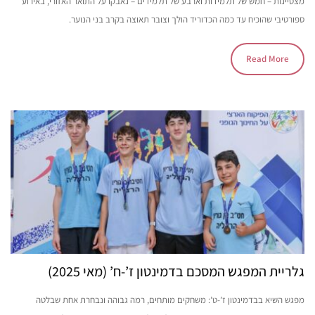
מצטיינות – חמש של תלמידות וארבע של תלמידים – נאבקו על התואר האזורי, באירוע
ספורטיבי שהוכיח עד כמה הכדוריד הולך וצובר תאוצה בקרב בני הנוער.
Read More
גלריית המפגש המסכם בדמינטון ז’-ח’ (מאי 2025)
מפגש השיא בבדמינטון ז’-ט’: משחקים מותחים, רמה גבוהה ונבחרת אחת שבלטה