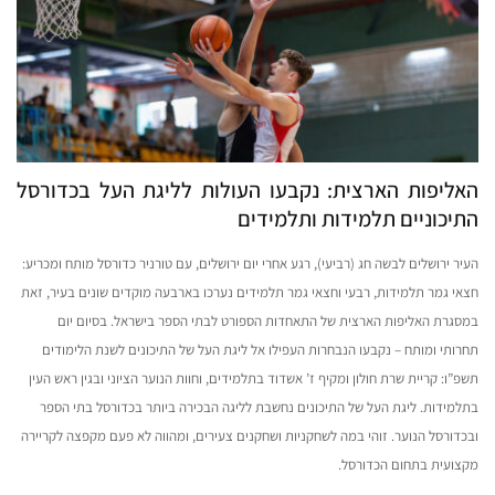
האליפות הארצית: נקבעו העולות לליגת העל בכדורסל
התיכוניים תלמידות ותלמידים
העיר ירושלים לבשה חג (רביעי), רגע אחרי יום ירושלים, עם טורניר כדורסל מותח ומכריע:
חצאי גמר תלמידות, רבעי וחצאי גמר תלמידים נערכו בארבעה מוקדים שונים בעיר, זאת
במסגרת האליפות הארצית של התאחדות הספורט לבתי הספר בישראל. בסיום יום
תחרותי ומותח – נקבעו הנבחרות העפילו אל ליגת העל של התיכונים לשנת הלימודים
תשפ”ו: קריית שרת חולון ומקיף ז’ אשדוד בתלמידים, וחוות הנוער הציוני ובגין ראש העין
בתלמידות. ליגת העל של התיכונים נחשבת לליגה הבכירה ביותר בכדורסל בתי הספר
ובכדורסל הנוער. זוהי במה לשחקניות ושחקנים צעירים, ומהווה לא פעם מקפצה לקריירה
מקצועית בתחום הכדורסל.