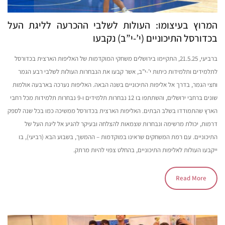
המרוץ בעיצומו: העולות לשלבי ההכרעה לליגת העל
בכדורסל התיכוניים (י’-י”ב) נקבעו
ברביעי, 21.5.25, התקיימו בירושלים משחקי המוקדמות של האליפות הארצית בכדורסל
לתלמידים ותלמידות כיתות י’-י”ב, אשר קבעו את הנבחרות העולות לשלבי רבע הגמר
וחצי הגמר, בדרך אל אליפות התיכוניים בשנה הבאה. האליפות נערכה בארבעה אולמות
שונים ברחבי ירושלים, והשתתפו בו 12 נבחרות תלמידים ו-9 נבחרות תלמידות מכל רחבי
הארץ שהתמודדו בשלב הבתים. האליפות הארצית בכדורסל ממשיכה כמו בכל שנה לספק
דרמות, יכולת מרשימה ונבחרות שצמאות להצלחה ובעיקר להגיע אל ליגת העל של
התיכוניים. עם רמת המשחקים שראינו במוקדמות – ההמשך, בשבוע הבא (רביעי), בו
ייקבעו העולות לאליפות התיכוניים, בהחלט צפוי להיות מרתק.
Read More