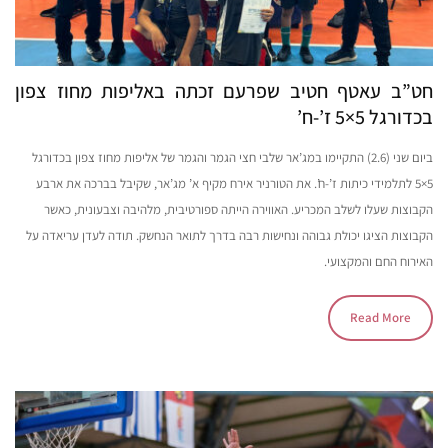
חט”ב עאטף חטיב שפרעם זכתה באליפות מחוז צפון
בכדורגל 5×5 ז’-ח’
ביום שני (2.6) התקיימו במג’אר שלבי חצי הגמר והגמר של אליפות מחוז צפון בכדורגל
5×5 לתלמידי כיתות ז’-ח’. את הטורניר אירח מקיף א’ מג’אר, שקיבל בברכה את ארבע
הקבוצות שעלו לשלב המכריע. האווירה הייתה ספורטיבית, מלהיבה וצבעונית, כאשר
הקבוצות הציגו יכולת גבוהה ונחישות רבה בדרך לתואר הנחשק. תודה לעדן עריאדה על
האירוח החם והמקצועי.
Read More