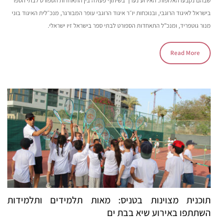
שבהם נקבעו האלופות. האירוע נערך בשיתוף פעולה בין התאחדות הספורט לבתי הספר
בישראל לאיגוד הרוגבי, ובנוכחות יו״ר איגוד הרוגבי עופר המבורגר, מנכ״לית האיגוד בוני
מנור גוטפריד, ומנכ”ל התאחדות הספורט לבתי ספר בישראל זיו ישראלי.
Read More
תוכנית מצוינות בטניס: מאות תלמידים ותלמידות
השתתפו באירוע שיא בבת ים