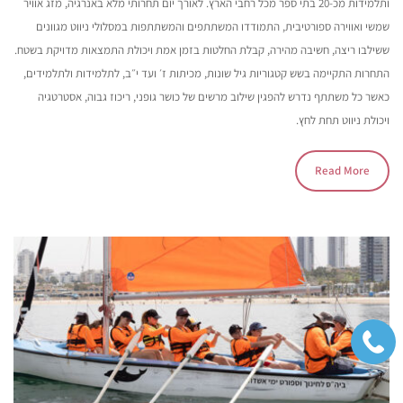
ותלמידות מכ-20 בתי ספר מכל רחבי הארץ. לאורך יום תחרותי מלא באנרגיה, מזג אוויר
שמשי ואווירה ספורטיבית, התמודדו המשתתפים והמשתתפות במסלולי ניווט מגוונים
ששילבו ריצה, חשיבה מהירה, קבלת החלטות בזמן אמת ויכולת התמצאות מדויקת בשטח.
התחרות התקיימה בשש קטגוריות גיל שונות, מכיתות ז׳ ועד י״ב, לתלמידות ולתלמידים,
כאשר כל משתתף נדרש להפגין שילוב מרשים של כושר גופני, ריכוז גבוה, אסטרטגיה
ויכולת ניווט תחת לחץ.
Read More