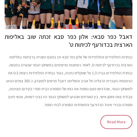
דאבל כפר סבאי: אלון כפר סבא זכתה שוב באליפות
הארצית בכדורעף לכיתות ט’
נבחרות התלמידים והתלמידות של אלון כפר סבא זכו בפעם השנייה ברציפות באליפות
הארצית בכדורעף לכיתות ט’, לאחר ניצחונות מרשימים במשחקי הגמר שנערכו במנשה.
נבחרת התלמידים גברה 1:3 על שטקליס נתניה, בעוד נבחרת התלמידות ניצחה 0:3 את
הגימנסיה העברית הרצליה תל אביב והשלימה דאבל מרשים למועדון. כ-300 צופים הגיעו
למשחקי הגמר, שהדגישו פעם נוספת את כוחו של הספורט הבית ספרי בקידום מצוינות,
עבודת צוות וחוסן אישי. בין האורחים שהגיעו למשחקי הגמר היו נציגי רשויות, אנשי חינוך
וספורט ובכירי איגוד הכדורעף והתאחדות הספורט לבתי הספר.
Read More