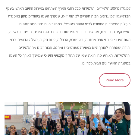
למעלה מ־100 תלמידים ותלמידות מכל רחבי הארץ השתתפו באירוע הסיום הארצי בענף
הבדמינטון למועדונים הבית ספריים לכיתות ז’-ט’, שנערך השנה ביהוד־מונוסון במסגרת
פעילות התאחדות הספורט לבתי הספר בישראל. במהלך היום נהנו המשתתפים
ממשחקים תחרותיים, מפגשים בין בתי ספר שונים ואווירה ספורטיבית וחווייתית. באירוע
השתתפו נציגי בתי ספר מנתניה, באר שבע, הרצליה, פתח תקווה, מעלה אדומים וכרמי
יהודה, שהתחרו לאורך היום באווירה ספורטיבית ומהנה. עבור רבים מהתלמידים
והתלמידות, האירוע מהווה את שיאו של תהליך מקצועי וחינוכי שנמשך לאורך כל השנה
במסגרת המועדונים הבית ספריים.
Read More