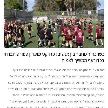
כשהכדור מחבר בין אנשים: פרויקט מועדון ספורט חברתי
בכדורעף ממשיך לצמוח
למרות אתגרי התקופה וחוסר היציבות בשגרה, השנה השנייה של פרויקט הכדורעף
החברתי מוכיחה שספורט הוא הכלי החזק ביותר לחיבור, שייכות ובניית קהילה. למעלה
מ-250 ילדים וילדות הציפו את המגרשים במועצה אזורית מנשה בטורניר מסכם מרגש,
והפנים כבר נשואות לטורניר הבא בעמק יזרעאל. לאחר שנה ראשונה מרגשת ומוצלחת
במיוחד, פרויקט הכדורעף החברתי המופעל על ידי התאחדות הספורט לבתי הספר
בתמיכה נדיבה של קרן עזריאלי, בתוכנית ssi Sport for social impact, ספורט ככלי
לקידום חברתי, ממשיך להכות גלים גם השנה. הפרויקט מוכיח פעם נוספת שספורט הוא