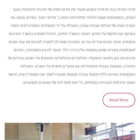
מרכז הטניס בבת ים אירח בשבוע שעבר את אירוע השיא של תוכנית המצוינות בענף
הטניס, בהשתתפות מאות תלמידי ותלמידות כיתות ב’ מרחבי העיר. האירוע מהווה את
נקודת השיא של פעילות שנתית ענפה, המובלת על ידי התאחדות הספורט לבתי הספר
בשיתוף עם הפיקוח על החינוך הגופני במשרד החינוך, מינהל הספורט במשרד התרבות
והספורט, איגוד הטניס ועיריית בת ים. התוכנית שמה לה למטרה להנגיש את ענף הטניס
לאוכלוסיות צעירות שאינן נחשפות אליו בדרך כלל. מעבר להיבט הספורטיבי, המיזם
מדגיש את הפן החינוכי והמנטלי: התלמידים והתלמידות מתנסים מדי שבוע בערכים של
התמדה, משמעת עצמית והתמודדות עם אתגרים אישיים על המגרש. הפעילות
המקצועית באירוע כללה תחנות עבודה מגוונות שנועדו לשפר את הקואורדינציה, הכושר
הגופני והיכולות הטכניות הבסיסיות, כל זאת תחת ליווי של מאמנים מקצועיים.
Read More