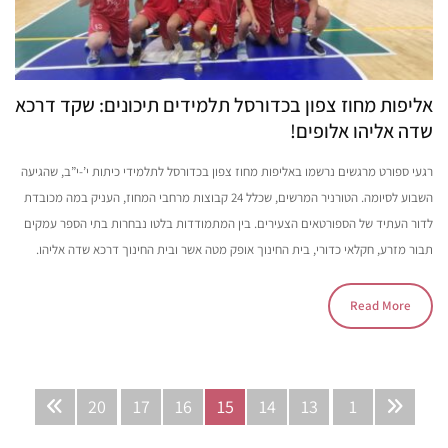
אליפות מחוז צפון בכדורסל תלמידים תיכונים: שקד דרכא
שדה אליהו אלופים!
רגעי ספורט מרגשים נרשמו באליפות מחוז צפון בכדורסל לתלמידי כיתות י’-י”ב, שהגיעה
השבוע לסיומה. הטורניר המרשים, שכלל 24 קבוצות מרחבי המחוז, העניק במה מכובדת
לדור העתיד של הספורטאים הצעירים. בין המתמודדות בלטו נבחרות בתי הספר עמקים
תבור מזרע, חקלאי כדורי, בית החינוך אופק מטה אשר ובית החינוך דרכא שדה אליהו.
Read More
20
17
16
15
14
13
1