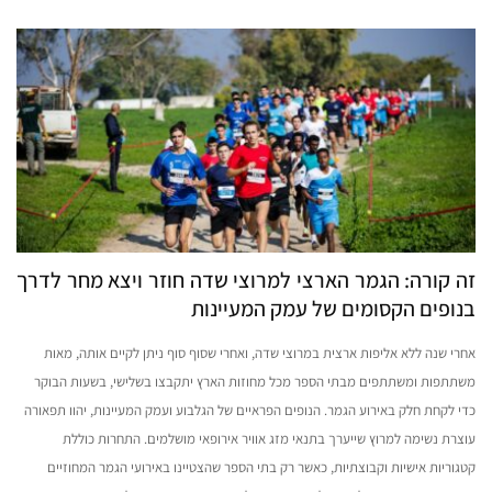
זה קורה: הגמר הארצי למרוצי שדה חוזר ויצא מחר לדרך
בנופים הקסומים של עמק המעיינות
אחרי שנה ללא אליפות ארצית במרוצי שדה, ואחרי שסוף סוף ניתן לקיים אותה, מאות
משתתפות ומשתתפים מבתי הספר מכל מחוזות הארץ יתקבצו בשלישי, בשעות הבוקר
כדי לקחת חלק באירוע הגמר. הנופים הפראיים של הגלבוע ועמק המעיינות, יהוו תפאורה
עוצרת נשימה למרוץ שייערך בתנאי מזג אוויר אירופאי מושלמים. התחרות כוללת
קטגוריות אישיות וקבוצתיות, כאשר רק בתי הספר שהצטיינו באירועי הגמר המחוזיים