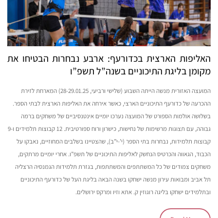
האליפות הארצית בכדורעף: ארבע נבחרות הבטיחו את
מקומן בליגת התיכוניים בשנה”ל תשפ”ו
המועצה האזורית מנשה הייתה השבוע (שלישי ורביעי, 28-29.01.25) המארחת לזירת
ההכרעה של כדורעף התיכוניים הארצי, כאשר אירחה את האליפות הארצית לבתי הספר.
בשלושה אולמות הספורט של המועצה נערכו יומיים אינטנסיביים של משחקים ברמה
גבוהה, עם תצוגות מרשימות של נחישות, כישרון ורוח ספורטיבית. 12 קבוצות תלמידים ו-9
קבוצות תלמידות, נבחרות בתי הספר (י’-י”ב), שהצטיינו בשלבים המחוזיים, נאבקו על
הכבוד, הגאווה והכרטיס הנחשק לאליפות התיכוניים של תשפ”ו. אחרי יומיים מרתקים,
משחקים צמודים של כל המשתתפים והמשתתפות, בגזרת תלמידות הגמנסיה הרצליה
תל אביב ומבואות עירון מנשה ישחקו בשנה הבאה בליגת העל של כדורעף התיכוניים
ובתלמידים ישחקו בליגה רוגוזין ק. אתא וזיו ומרקס ירושלים.