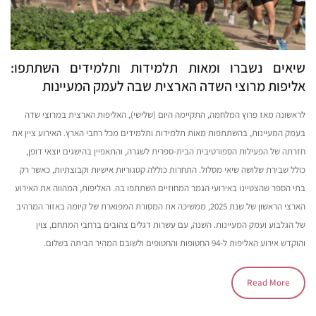
שיאים נשברו ומאות תלמידות ותלמידים השתתפו:
אליפות מרוצי השדה הארצית שבה לעמק המעיינות
לראשונה מאז פרוץ המלחמה, התקיימה היום (שלישי), האליפות הארצית במרוצי שדה
בעמק המעיינות, בהשתתפות מאות תלמידות ותלמידים מכל רחבי הארץ. האירוע ציין את
חזרתה של הפעילות הספורטיבית הבית-ספרית לשגרה, והתאפיין בהישגים יוצאי דופן,
כולל שבירת שלושה שיאי מסלול. התחרות כוללה קטגוריות אישיות וקבוצתיות, כאשר רק
בתי הספר שהצטיינו באירועי הגמר המחוזיים השתתפו בה. האליפות, המהווה את האירוע
הארצי הראשון של שנת 2025, ממשיכה את המסורת המפוארת של קיומה באזור המרהיב
של הגלבוע ועמק המעיינות. השנה, עם עשרות דגלים צהובים ברחבי המתחם, צוין
והוקדש אירוע האליפות ל-94 החטופות והחטופים ולשובם המהיר הביתה בשלום.
Read More