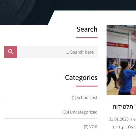
Search
Categories
(1)
schoolcast
 תלמידות
(33)
Uncategorized
חט”ב אפק ק. ביאליק אלופת מחוז חיפה בכדורשת ט’ תלמידות ביום שלישי ה 31.01.2023
(2)
VOD
ילתי ק. חיים