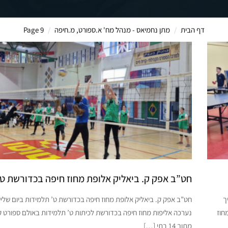
דף הבית
מתן נחמיאס - מנהל מח' א.ספורט, מ.חיפה
Page 9
חט”ב אפק ק. ביאליק אלופת מחוז חיפה בכדורשת ט’
ך
ל מחוז
נערכה אליפות מחוז חיפה בכדורשת לכיתות ט’ תלמידות באולם ספורט קה
מתוך 14 בתי […]