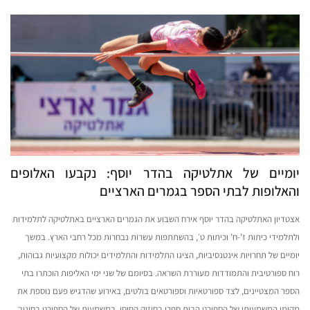
יומיים של אתלטיקה בהדר יוסף: נקבעו האלופים
והאלופות לבתי הספר בגמרים הארציים
אצטדיון האתלטיקה בהדר יוסף אירח השבוע את הגמרים הארציים באתלטיקה לתלמידות
ולתלמידי כיתות ז’-ח’ וכיתות ט׳, בהשתתפות עשרות נבחרות מכל רחבי הארץ. במשך
יומיים של תחרויות אינטנסיביות, הציגו התלמידות והתלמידים יכולות מקצועיות גבוהות,
רוח ספורטיבית והתמודדות מעוררת השראה. בסיומם של שני ימי האליפות הוכתרו בתי
הספר המצטיינים, לצד ספורטאיות וספורטאים בולטים, באירוע שהדגיש פעם נוספת את
מקומו המשמעותי של הספורט הבית ספרי בחיזוק החוסן, במשמעות של הספורט בחינוך