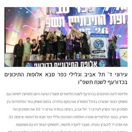
עירוני ד׳ תל אביב וגלילי כפר סבא אלופות התיכונים
בכדורעף לשנת תשפ”ו
אליפות ליגת התיכונים בכדורעף לשנת הלימודים תשפ”ו הגיעה היום (חמישי) לשיאה עם
משחקי הגמר שנערכו בהיכל הספורט אנרבוקס בחדרה. בתום משחק גמר התלמידות בין
מוסינזון הוד השרון לעירוני ד׳ תל אביב, ניצחה נבחרת עירוני ד׳ 3:0 את מוסינזון הוד
השרון. בגמר התלמידים שמרה האלופה המכהנת גלילי כפר סבא על התואר וניצחה 3:1
את אורט יד ליבוביץ נתניה. מעבר ליוקרה ולתואר, למשחקי הגמר היו גם משמעות