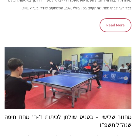
מיוחדת: הנבחרות הזוכות השנה יהיו מועמדות לייצג את משרד החינוך באליפות העולם
בכדורעף לבתי ספר, שתתקיים בסין ביולי 2026. המשחקים שודרו בערוץ ONE.
Read More
מחזור שלישי – בטניס שולחן לכיתות ז’-ח’ מחוז חיפה
שנה”ל תשפ”ו