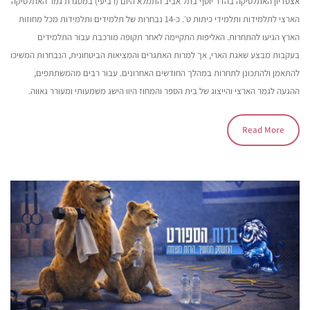
אצטדיון האתלטיקה בהדר יוסף בתל אביב התמלא היום (רביעי) במסגרת גמר האתלטיקה
הארצי לתלמידות ותלמידי כיתות ט׳. כ-14 נבחרות של תלמידים ותלמידות מכל מחוזות
הארץ הגיעו להתחרות. האליפות התקיימה לאחר תקופה מורכבת עבור התלמידים
בעקבות מבצע שאגת הארי, אך למרות האתגרים והמציאות הביטחונית, הנבחרות המשיכו
להתאמן ולהתכונן לתחרות במהלך החודשים האחרונים. עבור רבים מהמשתתפים,
ההגעה לגמר הארצי והייצוג של בית הספר והמחוז היוו הישג משמעותי ומעורר גאווה.
Read More