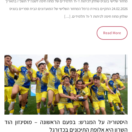
מחזור שלישי בטניס שולחן לכיתות ז’-ח’ תלמידים של מחוז חיפה לשנה”ל תשפ”ו בתאריך
24.02.2026 התקיים בטירת כרמל המחזור השלישי של המועדונים הבית ספריים בטניס
שולחן מחוז חיפה לכיתות ז’-ח’ תלמידים. […]
Read More
היסטוריה על המגרש: בפעם הראשונה – מוסינזון הוד
השרון היא אלופת התיכונים בכדורגל