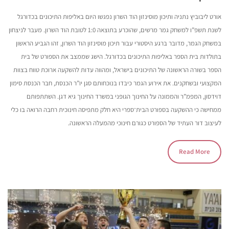
אורט ליבוביץ נתניה ותיכון מוסינזון הוד השרון נפגשו היום באליפות התיכונים בכדורגל
לשנת תשפ”ו למשחק גמר מרשים, שהוכרע בתוצאה 1:0 לטובת הוד השרון. מעבר לניצחון
במשחק הגמר, מדובר ברגע היסטורי עבור תיכון מוסינזון הוד השרון, זהו הגביע הראשון
בתולדות בית הספר באליפות התיכונים בכדורגל. הישג שממצב את הספורט של בית
הספר בשורה הראשונה של התיכונים בישראל, ומהווה עדות להשקעה ארוכת טווח בצוות
המקצועי ובשחקנים. את אירוע הגמר כיבדו בנוכחותם סגן יו”ר הכנסת, חבר הכנסת סימון
דוידסון, המפמ”ר והממונה על החינוך הגופני במשרד החינוך גיא דגן. השתתפותם
ממחישה כי ההשקעה בספורט הבית־ספרי היא חלק מתפיסה חינוכית רחבה הרואה בו כלי
לעיצוב דור העתיד של הספורט כגורם חינוכי מהמעלה הראשונה.
Read More