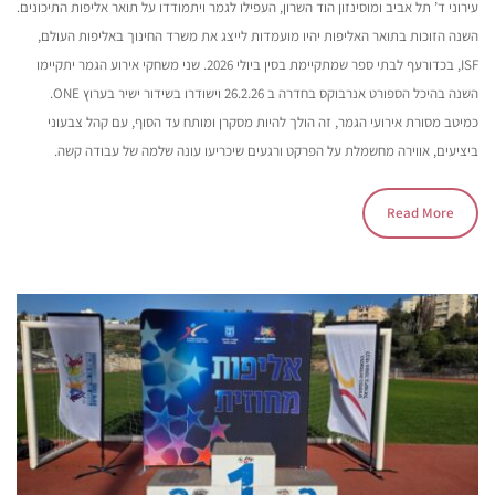
עירוני ד’ תל אביב ומוסינזון הוד השרון, העפילו לגמר ויתמודדו על תואר אליפות התיכונים.
השנה הזוכות בתואר האליפות יהיו מועמדות לייצג את משרד החינוך באליפות העולם,
ISF, בכדורעף לבתי ספר שמתקיימת בסין ביולי 2026. שני משחקי אירוע הגמר יתקיימו
השנה בהיכל הספורט אנרבוקס בחדרה ב 26.2.26 וישודרו בשידור ישיר בערוץ ONE.
כמיטב מסורת אירועי הגמר, זה הולך להיות מסקרן ומותח עד הסוף, עם קהל צבעוני
ביציעים, אווירה מחשמלת על הפרקט ורגעים שיכריעו עונה שלמה של עבודה קשה.
Read More