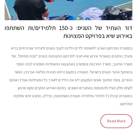
דור העתיד של הטניס: כ-150 תלמידים/ות השתתפו
באירוע שיא בפרויקט המצוינות
במסגרת הפרויקט הארצי לחשיפת ילדים וילדות לענף הטניס ולעידוד אורח חיים בריא
ופעיל, התקיים באשדוד אירוע שיא חגיגי לפרויקט המצוינות בטניס “מכת פתיחה”, של
משרד החינוך, משרד התרבות והספורט באמצעות התאחדות הספורט לבתי הספר
ובשיתוף איגוד הטניס בישראל. האווירה במקום הייתה חגיגית ומלאת אנרגיה, כאשר
ההורים, צוותי החינוך ואנשי המקצוע ליוו את הילדים לאורך כל הפעילויות ועודדו אותם
לקחת חלק פעיל ולהתנסות באתגרים השונים. בסיום האירוע התקיים טקס מרגש,
במסגרתו קיבלו כל תלמיד ותלמידה תעודת השתתפות, מדליה, מחבט אישי וחולצת
הפרויקט.
Read More