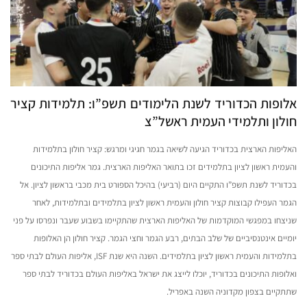
אלופות הכדוריד לשנת הלימודים תשפ”ו: תלמידות קציר
חולון ותלמידי העמית ראשל”צ
האליפות הארצית בכדוריד הגיעה לשיאה בגמר חגיגי ומרגש: קציר חולון בתלמידות
והעמית ראשון לציון בתלמידים זכו בתואר האליפות הארצית. גמר אליפות התיכונים
בכדוריד לשנת תשפ”ו התקיים היום (רביעי) בהיכל הספורט בית מכבי בראשון לציון. אל
הגמר העפילו קבוצות קציר חולון והעמית ראשון לציון בתלמידים ובתלמידות, לאחר
שניצחו במפגשי המוקדמות של האליפות הארצית שהתקיימו בשבוע שעבר ונפרסו על פני
יומיים אינטנסיביים של שלב הבתים, רבע הגמר וחצי הגמר. קציר חולון הן האלופות
בתלמידות והעמית ראשון לציון בתלמידים. השנה היא שנת ISF, אליפות העולם לבתי ספר
ואלופות התיכונים בכדוריד, יוכלו לייצג את ישראל באליפות העולם בכדוריד לבתי ספר
שתתקיים בצפון מקדוניה השנה באפריל.