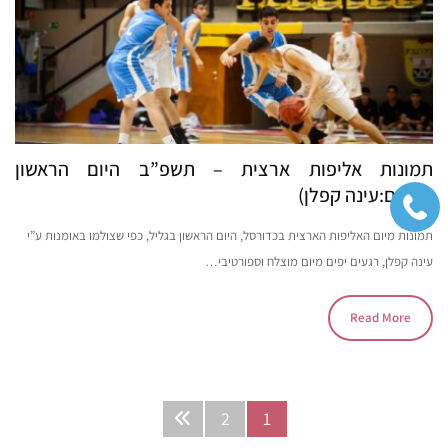
תמונות אליפות ארצית – תשפ”ב היום הראשון
(צילום:עינה קפלן)
תמונות מיום האליפות הארצית בכדורסל, היום הראשון בגליל, כפי שצולמו באומנות ע”י
עינה קפלן, רגעים יפים מיום מוצלח וספורטיבי…
Read More
2
1