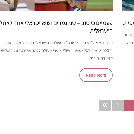
פית.
פעמיים כי טוב – שני גמרים ושיא ישראלי אחד לאתל
הישראלית
ימפי. דרמה ענקית
זכה
הישג נפלא ל”מלכת הספורט” במשלחת הישראלית באתלטיקה בטוקיו: שי
ב-5,000 מטר לסלאמוויט באיולין-טפרי שעולה לגמר אולימפי וגמר שליש
קנייזבה-מיננקו…
Read More
2
1