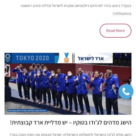
בענף!! ביצוע נהדר לארתיום דולגופיאט שמביא לישראל מדליה מזהב ראשונה
בהתעמלות!!
Read More
הישג מדהים לג’ודו בטוקיו – יש מדליית ארד קבוצתית!
הישג נפלא לג’ודו הישראלי ולמשלחת הישראלית: ישראל מנצחת את רוסיה וזוכה בארד