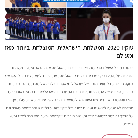
טוקיו 2020 המשלחת הישראלית המוצלחת ביותר מאז
ומעולם
כאשר במגדל אייפל בפריז מנצנצים כבר אורות האולימפיאדה הבאה 2024, ננעלה זו
הנפלאה של 2020 בטקס מרהיב באצטדיון האולימפי. את הכבוד לשאת את הדגל הישראלי
בטקס קיבלה מדליסטית הזהב של ישראל לינוי אשרם, אלופה אולימפית מזהב. בינתיים
בין לבין, טוקיו עושה את ההכנות לארח את המשחקים הפאראלימפיים ב- 24 באוגוסט עד
ה-5 בספטמבר. אין ספק שזו הייתה האולימפיאדה הטובה של ישראל מאז ומעולם. אף
משלחת לא הגיעה להישגים ושיאים כמו זו של טוקיו, שתי מדליות מזהב שתיים מארד וגם
על הדרך גם כמה “כמעט” מדליות וגמרים רבים ויוקרתיים והעין? היא כבר לפריז 2024
צופייה…