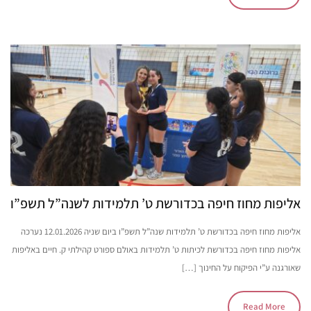
אליפות מחוז חיפה בכדורשת ט’ תלמידות לשנה”ל תשפ”ו
אליפות מחוז חיפה בכדורשת ט’ תלמידות שנה”ל תשפ”ו ביום שניה 12.01.2026 נערכה
אליפות מחוז חיפה בכדורשת לכיתות ט’ תלמידות באולם ספורט קהילתי ק. חיים באליפות
שאורגנה ע”י הפיקוח על החינוך […]
Read More