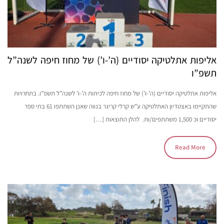
אליפות אתלטיקה יסודיים (ה’-ו’) של מחוז חיפה לשנה”ל
תשפ”ו
אליפות אתלטיקה יסודיים (ה’-ו’) של מחוז חיפה לכיתות ה’-ו’ לשנה”ל תשפ”ו. בתחרויות
שהתקיימו באצטדיון האתלטיקה ע”ש קרלי קריגר בנווה שאנן השתתפו 61 בתי ספר
יסודיים וכ 1,500 משתתפים/ות. להלן התוצאות […]
Read More