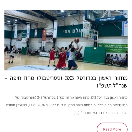
מחזור ראשון בכדורסל 3X3 (סטריטבול) מחוז חיפה –
שנה”ל תשפ”ו
מחזור ראשון בכדורסל 3X3 מחוז חיפה מחזור מס’ 1 בכדורסל 3×3 (סטריטבול) של
המועדונים הבית ספריים במחוז חיפה התקיים ביום רביעי ה 14.01.2026, במועדון ספורט
מכבי בחיפה. בטורניר השתתפו 21 […]
Read More