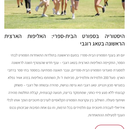
היסטוריה בספורט הבית-ספרי: האליפות הארצית
הראשונה בטאג רוגבי
יום חג בענף הספורט הבית-ספרי: בפעם הראשונה בתולדות התאחדות הספורט לבתי
הספר, התקיימה האליפות הארצית בטאג רוגבי – ענף חדש שהצטרף השנה לראשונה
למסגרת מועדוני הספורט הבית-ספריים, וצבר תאוצה מפתיעה במספר בתי ספר ברחבי
הארץ. מעל 200 תלמידות ותלמידים, מכיתות ז’-ח’, השתתפו באליפות במזג אוויר נפלא
במגרשי מכון וינגייט. טאג רוגבי הוא גרסה נגישת, מהירה ובטוחה של רוגבי – משחק
קבוצתי ללא מגע פיזי כוחני, שמתמקד בריצה, תנועה קבוצתית, קבלת החלטות מהירה
ושיתוף פעולה. השילוב בין עקרונות הספורט הקלאסיים לערכים חינוכיים הופך אותו לכלי
אידיאלי לעבודה חינוכית עם תלמידים בכל הרמות, וזו גם אחת הסיבות שבזכותן נכנס
הענף לפעילות ההתאחדות.