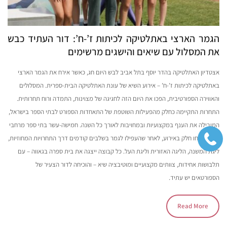
הגמר הארצי באתלטיקה לכיתות ז’-ח’: דור העתיד כבש
את המסלול עם שיאים והישגים מרשימים
אצטדיון האתלטיקה בהדר יוסף בתל אביב לבש היום חג, כאשר אירח את הגמר הארצי
באתלטיקה לכיתות ז’-ח’ – אירוע השיא של עונת האתלטיקה הבית-ספרית. המסלולים
והאווירה הספורטיבית, הפכו את היום הזה לחגיגה של מצוינות, התמדה ורוח תחרותית.
התחרות התקיימה כחלק מהפעילות השוטפת של התאחדות הספורט לבתי הספר בישראל,
המובילה את הענף במקצועיות ובמחויבות לאורך כל השנה. חמישה-עשר בתי ספר מרחבי
הארץ לקחו חלק באירוע, לאחר שהעפילו לגמר בשלבים קודמים דרך התחרויות המחוזיות,
ליגת המשנה, הליגה האזורית וליגת העל. כל קבוצה ייצגה את בית ספרה בגאווה – עם
תלבושות אחידות, צוותים מקצועיים ומוטיבציה שיא – והוכיחה לדור הצעיר של
הספורטאים יש עתיד.
Read More