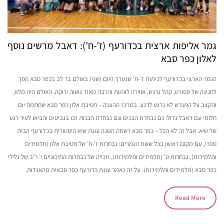
גמר אליפות ארצית בכדורעף (ז’-ח’): דאבל מרשים נוסף
לאלון כפר סבא
הגמר הארצי בכדורעף לכיתות ז’-ח’ שנערך היום (שני) באולם בר לב בכפר סבא הפך
לחגיגה של ספורט, קהל נרגש, אווירה לוהטת והרבה מאוד גאווה ירוקה. האולם היה מלא,
והקצב על המגרש לא נרגע לרגע. במרכז ההצגה – חטיבת אלון כפר סבא שחתמה יום
חלומי עם דאבל גדול: גם נבחרת הבנים וגם נבחרת הבנות זכו בגביעים והביאו לעיר רגע
של שיא. אבל זה לא הכל – כפר סבא רשמה השנה עונת שיא היסטורית בכדורעף הבית
ספרי, עם מקום ראשון בכל ששת הגמרים: נבחרות ז’-ח’ של חטיבת אלון (תלמידים
ותלמידות), נבחרות ט’ (תלמידים ותלמידות), וזכייה של נבחרות התיכוניים י’-י”ב של גלילי
כפר סבא (תלמידים ותלמידות). על זה נאמר עונת כדורעף כפר סבאית מהאגדות.
Read More