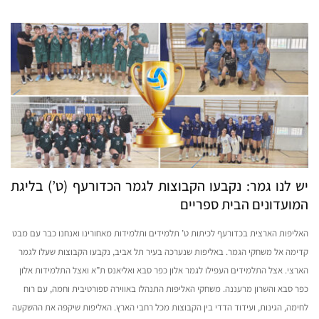
יש לנו גמר: נקבעו הקבוצות לגמר הכדורעף (ט’) בליגת
המועדונים הבית ספריים
האליפות הארצית בכדורעף לכיתות ט’ תלמידים ותלמידות מאחורינו ואנחנו כבר עם מבט
קדימה אל משחקי הגמר. באליפות שנערכה בעיר תל אביב, נקבעו הקבוצות שעלו לגמר
הארצי. אצל התלמידים העפילו לגמר אלון כפר סבא ואליאנס ת”א ואצל התלמידות אלון
כפר סבא והשרון מרעננה. משחקי האליפות התנהלו באווירה ספורטיבית וחמה, עם רוח
לחימה, הגינות, ועידוד הדדי בין הקבוצות מכל רחבי הארץ. האליפות שיקפה את ההשקעה