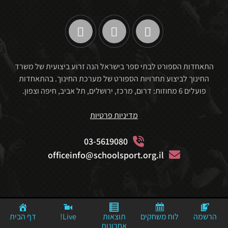
התאחדות הספורט לבתי ספר בישראל הנה זרוע ביצועית של משרד
החינוך לביצוע תחרויות הספורט של מערכת החינוך. בהתאחדות
פועלים 6 מחוזות: דרום, מרכז, ירושלים, תל אביב, חיפה וצפון.
מדיניות פרטיות
03-5619080
officeinfo@schoolsport.org.il
Website By: Mediaconcept© Powerd By: © MediaStudio
הרשמה
לוח משחקים
תוצאות
Live!
דף הבית
אחרונות