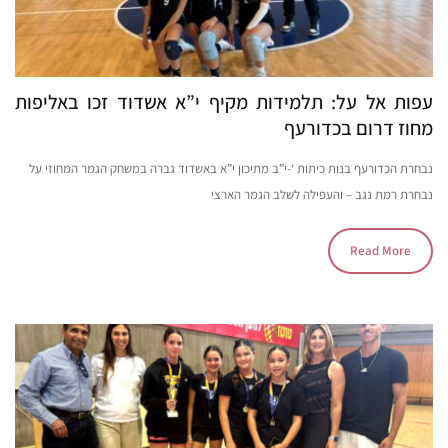
עפות אל על: תלמידות מקיף י”א אשדוד זכו באליפות
מחוז דרום בכדורעף
נבחרת הכדורעף בנות כיתות ‘-י”ב מתיכון י”א באשדוד גברה במשחק הגמר המחוזי על
נבחרת רמת נגב – והעפילה לשלב הגמר הארצי
Read More