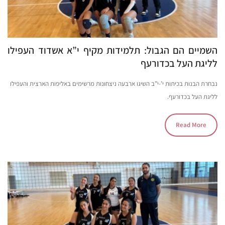
השמיים הם הגבול: תלמידות מקיף י”א אשדוד העפילו
לליגת העל בכדורעף
נבחרת הבנות בכיתות י’-י”ב השיגו ארבעה ניצחונות מרשימים באליפות הארצית והעפילו
לליגת העל בכדורעף.
Read More