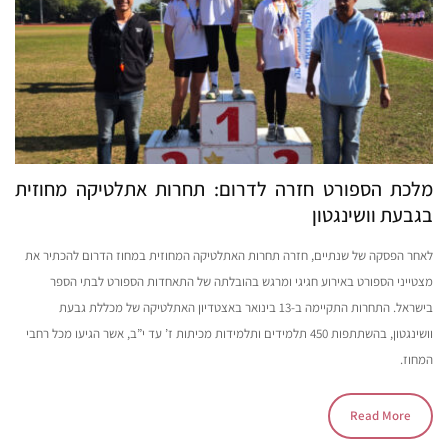
מלכת הספורט חזרה לדרום: תחרות אתלטיקה מחוזית
בגבעת וושינגטון
לאחר הפסקה של שנתיים, חזרה תחרות האתלטיקה המחוזית במחוז הדרום להכתיר את
מצטייני הספורט באירוע חגיגי ומרגש בהובלתה של התאחדות הספורט לבתי הספר
בישראל. התחרות התקיימה ב-13 בינואר באצטדיון האתלטיקה של מכללת גבעת
וושינגטון, בהשתתפות 450 תלמידים ותלמידות מכיתות ז’ עד י”ב, אשר הגיעו מכל רחבי
המחוז.
Read More