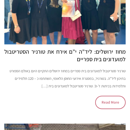
מחוז ירושלים: ליד”ה י”ם אירח את טורניר הסטריטבול
למועדונים בית ספריים
טורניר סטריטבול למועדונים בית ספריים במחוז ירושלים התקיים היום באולם הספורט
בתיכון ליד”ה. בטורניר, במסגרת אירועי החוסן הלאומי, השתתפו כ – 120 תלמידים
ותלמידות בכיתות ז’-ט’. טורניר סטריטבול למועדונים בית […]
Read More