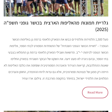
גלריית תמונות מהאליפות הארצית בכושר גופני תשפ”ה
(2025)
מעל 1,500 תלמידות ותלמידים כבשו את הפארק הלאומי ברמת גן באליפות הכושר
הגופני! – “חוויית הכושר הגופני השנתית” של התאחדות הספורט לבתי הספר, אליפות
הכושר הגופני לכיתות י’-י”ב. מדשאות ושבילי הפארק הלאומי ברמת גן התמלאו בצבעי
בתי הספר, ובהם ניגרה לא מעט זיעה. את השקט של הבוקר השגרתי בפארק החליפו
שאגות ההתלהבות, קריאות העידוד והאנרגיה הספורטיבית שסחפה את כולם! האליפות לא
הייתה רק מפגן של מצוינות ספורטיבית, אלא גם עדות לרוח ההתמדה, החוסן והערכים
המלווים את תלמידי ישראל, במיוחד בתקופה מורכבת זו. צילום: ארז עוזיר
Read More