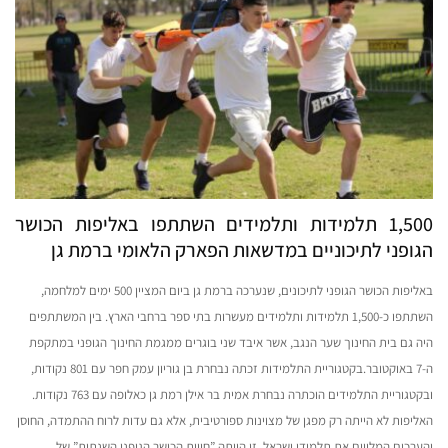
1,500 תלמידות ותלמידים השתתפו באליפות הכושר
הגופני לתיכוניים במדשאות הפארק הלאומי ברמת גן
באליפות הכושר הגופני לתיכונים, שנערכה ברמת גן ביום המציין 500 ימים למלחמה,
השתתפו כ-1,500 תלמידות ותלמידים מעשרות בתי ספר ברחבי הארץ. בין המשתתפים
היה גם בית החינוך שער הנגב, אשר איבד שני בוגרים ממגמת החינוך הגופני במתקפת
ה-7 באוקטובר.בקטגוריית התלמידות זכתה נבחרת בן גוריון עמק חפר עם 801 נקודות,
ובקטגוריית התלמידים הוכתרה נבחרת אמית בר אילן רמת גן כאלופה עם 763 נקודות.
האליפות לא הייתה רק מפגן של מצוינות ספורטיבית, אלא גם עדות לרוח ההתמדה, החוסן
והערכים המלווים את תלמידי ישראל, זו הייתה ”חווית הכושר הגופני השנתית” של