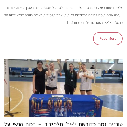
אליפות מחוז חיפה בכדורשת י’-י”ב תלמידות לשנה”ל תשפ”ה ביום ראשון ה 09.02.2025
נערכה אליפות מחוז חיפה בכדורשת לכיתות י’-י”ב תלמידות באולם ביה”ס דרכא דלית אל
כרמל. באליפות שאורגנה ע”י הפיקוח […]
Read More
טורניר גמר כדורשת י’-יב’ תלמידות – הכוח הנשי על