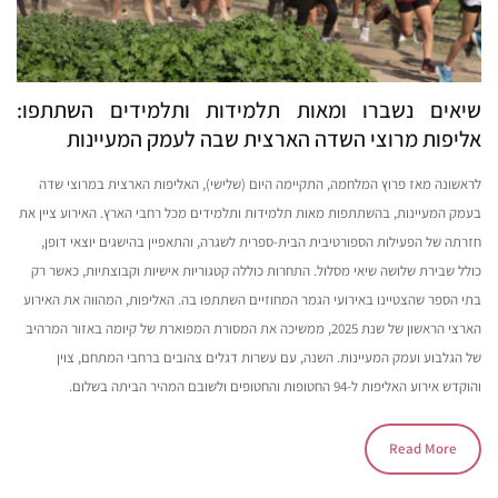
שיאים נשברו ומאות תלמידות ותלמידים השתתפו:
אליפות מרוצי השדה הארצית שבה לעמק המעיינות
לראשונה מאז פרוץ המלחמה, התקיימה היום (שלישי), האליפות הארצית במרוצי שדה
בעמק המעיינות, בהשתתפות מאות תלמידות ותלמידים מכל רחבי הארץ. האירוע ציין את
חזרתה של הפעילות הספורטיבית הבית-ספרית לשגרה, והתאפיין בהישגים יוצאי דופן,
כולל שבירת שלושה שיאי מסלול. התחרות כוללה קטגוריות אישיות וקבוצתיות, כאשר רק
בתי הספר שהצטיינו באירועי הגמר המחוזיים השתתפו בה. האליפות, המהווה את האירוע
הארצי הראשון של שנת 2025, ממשיכה את המסורת המפוארת של קיומה באזור המרהיב
של הגלבוע ועמק המעיינות. השנה, עם עשרות דגלים צהובים ברחבי המתחם, צוין
והוקדש אירוע האליפות ל-94 החטופות והחטופים ולשובם המהיר הביתה בשלום.
Read More