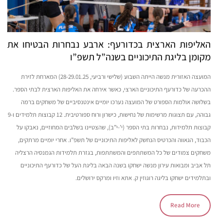
האליפות הארצית בכדורעף: ארבע נבחרות הבטיחו את
מקומן בליגת התיכוניים בשנה”ל תשפ”ו
המועצה האזורית מנשה הייתה השבוע (שלישי ורביעי, 28-29.01.25) המארחת לזירת
ההכרעה של כדורעף התיכוניים הארצי, כאשר אירחה את האליפות הארצית לבתי הספר.
בשלושה אולמות הספורט של המועצה נערכו יומיים אינטנסיביים של משחקים ברמה
גבוהה, עם תצוגות מרשימות של נחישות, כישרון ורוח ספורטיבית. 12 קבוצות תלמידים ו-9
קבוצות תלמידות, נבחרות בתי הספר (י’-י”ב), שהצטיינו בשלבים המחוזיים, נאבקו על
הכבוד, הגאווה והכרטיס הנחשק לאליפות התיכוניים של תשפ”ו. אחרי יומיים מרתקים,
משחקים צמודים של כל המשתתפים והמשתתפות, בגזרת תלמידות הגמנסיה הרצליה
תל אביב ומבואות עירון מנשה ישחקו בשנה הבאה בליגת העל של כדורעף התיכוניים
ובתלמידים ישחקו בליגה רוגוזין ק. אתא וזיו ומרקס ירושלים.
Read More