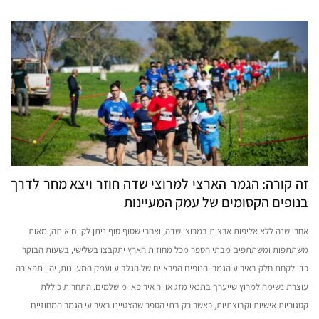
זה קורה: הגמר הארצי למרוצי שדה חוזר ויצא מחר לדרך
בנופים הקסומים של עמק המעיינות
אחרי שנה ללא אליפות ארצית במרוצי שדה, ואחרי שסוף סוף ניתן לקיים אותה, מאות
משתתפות ומשתתפים מבתי הספר מכל מחוזות הארץ יתקבצו בשלישי, בשעות הבוקר
כדי לקחת חלק באירוע הגמר. הנופים הפראיים של הגלבוע ועמק המעיינות, יהוו תפאורה
עוצרת נשימה למרוץ שייערך בתנאי מזג אוויר אירופאי מושלמים. התחרות כוללת
קטגוריות אישיות וקבוצתיות, כאשר רק בתי הספר שהצטיינו באירועי הגמר המחוזיים