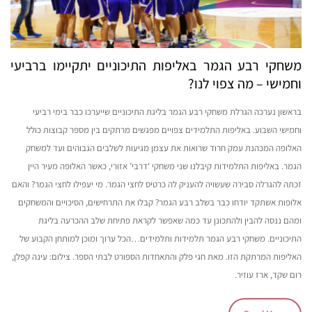
משחקי רבע הגמר באליפות התיכוניים יתקיימו ברביעי
וחמישי – מה צפוי לנו?
בראשון נערכה הגרלת משחקי רבע הגמר בליגת התיכוניים שייערכו כבר בימי רביעי
וחמישי השבוע. באליפות התלמידים צפויים מפגשים מרתקים בין מספר קבוצות כולל
האלופה המכהנת עמק חרוד שרואות את עצמן מגיעות לשלבים הגבוהים ועד למשחק
הגמר. באליפות התלמידות קיבלנו שני משחקי ‘דרבי’ אזורי, כאשר האלופה מעיר היין
זכתה להגרלה סבירה שעשויה להעניק לה כרטיס לחצי הגמר. מי יעפילו לחצי הגמר? והאם
אלופות אשתקד יודחו כבר בשלב רבע הגמר? קבלו את התרחישים, הסיכויים והמשחקים
ומהם ננסה להבין ולהתכונן עד כמה שאפשר לקראת פתיחת שלב ההכרעה בליגת
התיכוניים. משחקי רבע הגמר תלמידות ותלמידים…הכל ערוך ומוכן למותחן הקבוע של
האליפות המרתקת הזו. מאת חגי פלק והתאחדות הספורט לבתי הספר. צילום: עינה קפלן,
רום שקד, ארז עוזיר.