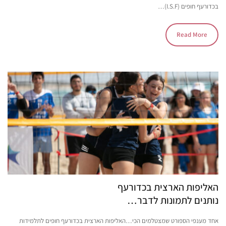
בכדורעף חופים (I.S.F)…
Read More
האליפות הארצית בכדורעף
נותנים לתמונות לדבר…
אחד מענפי הספורט שמצטלמים הכי…האליפות הארצית בכדורעף חופים לתלמידות